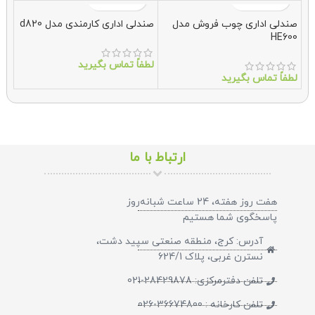
صندلی اداری چوب فروش مدل
صندلی اداری کارمندی مدل d820
مبل
130
HE600
لطفاً تماس بگیرید
لطفاً تماس بگیرید
لطف
ارتباط با ما
هفت روز هفته، 24 ساعت شبانه‌روز
پاسخگوی شما هستیم​
آدرس: کرج، منطقه صنعتی سپید دشت،
نسترن غربی، پلاک 624/1
تلفن دفترمرکزی: 28429878-021
تلفن کارخانه : 36674800-026