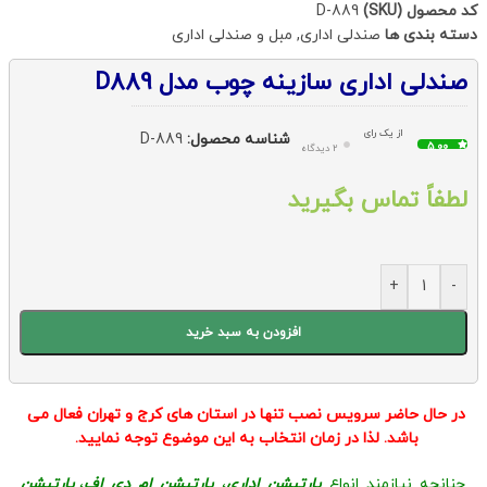
کد محصول (SKU)
D-889
دسته بندی ها
صندلی اداری
,
مبل و صندلی اداری
صندلی اداری سازینه چوب مدل D889
از یک رای
شناسه محصول:
D-889
5.00
2 دیدگاه
لطفاً تماس بگیرید
+
-
افزودن به سبد خرید
در حال حاضر سرویس نصب تنها در استان های کرج و تهران فعال می
باشد. لذا در زمان انتخاب به این موضوع توجه نمایید.
چنانچه نیازمند انواع
پارتیشن اداری
،
پارتیشن ام دی اف
،
پارتیشن