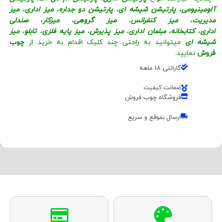
آلومینیومی
،
پارتیشن شیشه ای
،
پارتیشن دو جداره
،
میز اداری
،
میز
مدیریت
،
میز کنفرانس
،
میز گروهی
،
میزکار
،
صندلی
اداری
،
کتابخانه
،
مبلمان اداری
،
میز پذیرش
،
میز پایه فلزی
،
تابلو
،
میز
شیشه ای
میتوانید به راحتی چند کلیک اقدام به خرید از
چوب
فروش
نمایید.
گارانتی 18 ماهه
ضمانت کیفیت
فروشگاه چوب فروش
ارسال بموقع و سریع