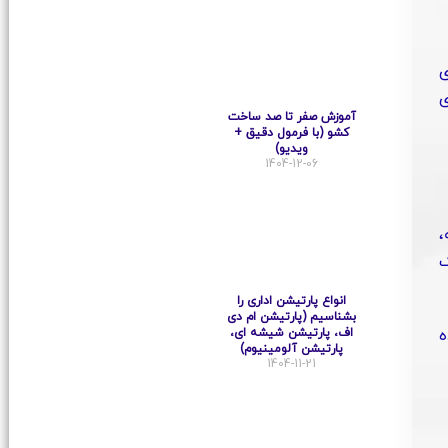
ی
‌ی
آموزش صفر تا صد ساخت
کشو (با فرمول دقیق +
ویدیو)
1404-12-06
،
ک
انواع پارتیشن اداری را
بشناسیم (پارتیشن ام دی
اف، پارتیشن شیشه ای،
ه
پارتیشن آلومینیوم)
1404-11-21