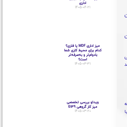
اداری
1405-04-21
ن
ن
میز اداری MDF یا فلزی؟
کدام برای محیط کاری شما
بادوام‌تر و به‌صرفه‌تر
ی
است؟
د
1405-03-31
ویدئو بررسی تخصصی
ه
میز کار گروهی G139
ا
1405-03-20