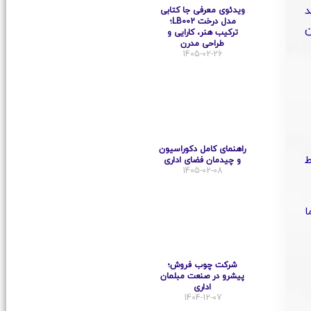
د
ویدئوی معرفی جا کتابی
مدل درخت LB002؛
ن
ترکیب هنر، کارایی و
طراحی مدرن
1405-02-26
راهنمای کامل دکوراسیون
ط
و چیدمان فضای اداری
1405-02-08
ا
شرکت چوب فروش؛
پیشرو در صنعت مبلمان
اداری
1404-12-07