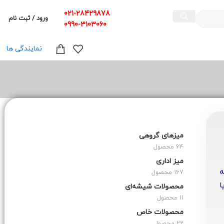
021-28429878
ورود / ثبت نام
0990-3103060
نمایندگی ها
میزهای گروهی
64 محصول
میز اداری
ه
167 محصول
ا
محصولات شیشه‌ای
11 محصول
محصولات خاص
22 محصول