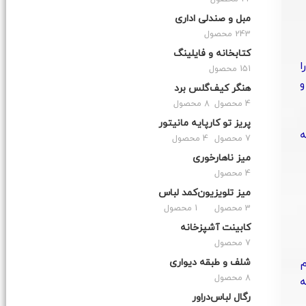
مبل و صندلی اداری
243 محصول
کتابخانه و فایلینگ
ا
151 محصول
و
هنگر کیف
گلس برد
4 محصول
8 محصول
پریز تو کار
پایه مانیتور
ه
7 محصول
4 محصول
میز ناهارخوری
4 محصول
میز تلویزیون
کمد لباس
3 محصول
1 محصول
کابینت آشپزخانه
7 محصول
م
شلف و طبقه دیواری
8 محصول
ه
رگال لباس
دراور