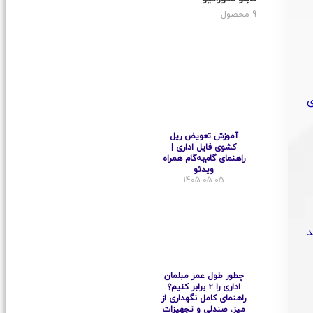
9 محصول
ی
آموزش تعویض ریل
کشوی فایل اداری |
راهنمای گام‌به‌گام همراه
ویدئو
1405-05-05
د
چطور طول عمر مبلمان
اداری را ۲ برابر کنیم؟
راهنمای کامل نگهداری از
میز، صندلی و تجهیزات