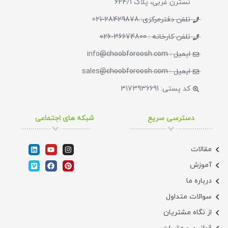
نسترن غربی، پلاک 624/1
تلفن دفترمرکزی: 28429878-021
تلفن کارخانه : 36674800-026
ایمیل : info@choobforoosh.com
ایمیل : sales@choobforoosh.com
کد پستی: 3173936691
دسترسی سریع
شبکه های اجتماعی
مقالات
آموزش
درباره ما
سوالات متداول
از نگاه مشتریان