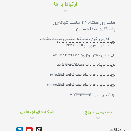
ارتباط با ما
هفت روز هفته، 24 ساعت شبانه‌روز
پاسخگوی شما هستیم​
آدرس: کرج، منطقه صنعتی سپید دشت،
نسترن غربی، پلاک 624/1
تلفن دفترمرکزی: 28429878-021
تلفن کارخانه : 36674800-026
ایمیل : info@choobforoosh.com
ایمیل : sales@choobforoosh.com
کد پستی: 3173936691
دسترسی سریع
شبکه های اجتماعی
مقالات