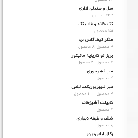
مبل و صندلی اداری
243 محصول
کتابخانه و فایلینگ
151 محصول
هنگر کیف
گلس برد
4 محصول
8 محصول
پریز تو کار
پایه مانیتور
7 محصول
4 محصول
میز ناهارخوری
4 محصول
میز تلویزیون
کمد لباس
3 محصول
1 محصول
کابینت آشپزخانه
7 محصول
شلف و طبقه دیواری
8 محصول
رگال لباس
دراور