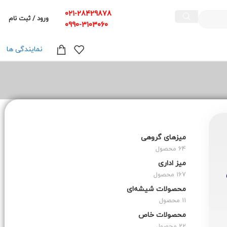
021-28429878
ورود / ثبت نام
0990-3103060
نمایندگی ها
میزهای گروهی
64 محصول
میز اداری
167 محصول
محصولات شیشه‌ای
11 محصول
محصولات خاص
22 محصول