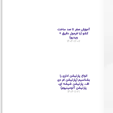
آموزش صفر تا صد ساخت
کشو (با فرمول دقیق +
ویدیو)
1404-12-06
انواع پارتیشن اداری را
بشناسیم (پارتیشن ام دی
اف، پارتیشن شیشه ای،
پارتیشن آلومینیوم)
1404-11-21