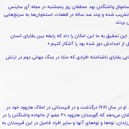
 ساموئل واشنگتن بود. محققان روز پنجشنبه در مجله آی ساینس
 تخریب شده و چند صد ساله در قطعات استخوان‌ها به سرنخ‌هایی
بردند.
ین تحقیق به ما این امکان را داد که رابطه بین بقایای انسان
 از اجدادش دور شده بود را آشکار کنیم.»
یی بقایای ناشناخته افرادی که مثلا در جنگ جهانی دوم در ارتش
ساموئل واشنگتن، بیش از دو سال کوچکتر از برادر خود جرج بود. او در سال 1781 درگذشت و در قبرستانی در املاک هاروود خود در
نزدیکی شهر چارلز، ویرجینیای غربی به خاک سپرده شد. سوابق نشان می‌دهد که گورستان هاروود 20 عضو از خانواده واشنگتن را در
ن، نوه‌ها و نوه‌های آنها و سایر افراد فامیل در این قبرستان به