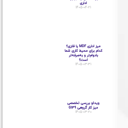
اداری
1405-04-21
میز اداری MDF یا فلزی؟
کدام برای محیط کاری شما
بادوام‌تر و به‌صرفه‌تر
است؟
1405-03-31
ویدئو بررسی تخصصی
میز کار گروهی G139
1405-03-20