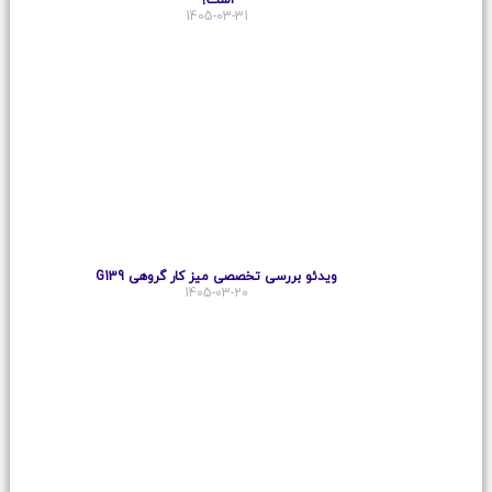
است؟
1405-03-31
ویدئو بررسی تخصصی میز کار گروهی G139
1405-03-20