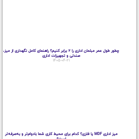
چطور طول عمر مبلمان اداری را ۲ برابر کنیم؟ راهنمای کامل نگهداری از میز،
صندلی و تجهیزات اداری
1405-04-21
میز اداری MDF یا فلزی؟ کدام برای محیط کاری شما بادوام‌تر و به‌صرفه‌تر