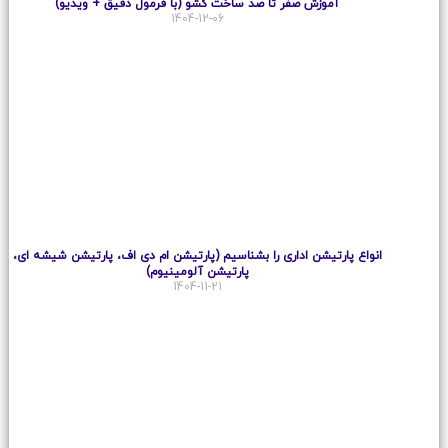
آموزش صفر تا صد ساخت کشو (با فرمول دقیق + ویدیو)
1404-12-06
انواع پارتیشن اداری را بشناسیم (پارتیشن ام دی اف، پارتیشن شیشه ای،
پارتیشن آلومینیوم)
1404-11-21