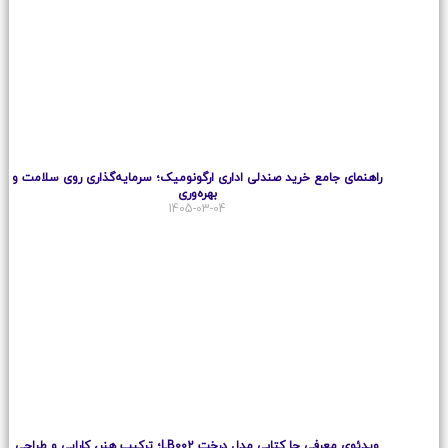
راهنمای جامع خرید صندلی اداری ارگونومیک؛ سرمایه‌گذاری روی سلامت و
بهره‌وری
1405-03-04
ویدئوی معرفی جا کتابی مدل درخت LB002؛ ترکیب هنر، کارایی و طراحی