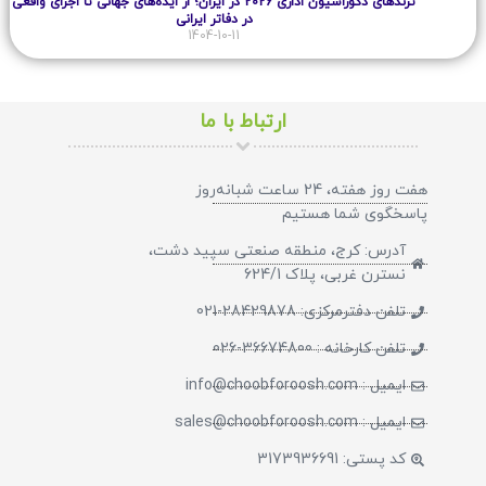
ترندهای دکوراسیون اداری 2026 در ایران؛ از ایده‌های جهانی تا اجرای واقعی
در دفاتر ایرانی
1404-10-11
ارتباط با ما
هفت روز هفته، 24 ساعت شبانه‌روز
پاسخگوی شما هستیم​
آدرس: کرج، منطقه صنعتی سپید دشت،
نسترن غربی، پلاک 624/1
تلفن دفترمرکزی: 28429878-021
تلفن کارخانه : 36674800-026
ایمیل : info@choobforoosh.com
ایمیل : sales@choobforoosh.com
کد پستی: 3173936691