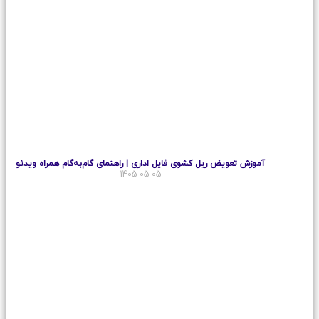
آموزش تعویض ریل کشوی فایل اداری | راهنمای گام‌به‌گام همراه ویدئو
1405-05-05