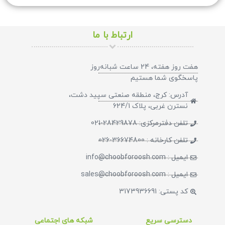
ارتباط با ما
هفت روز هفته، 24 ساعت شبانه‌روز
پاسخگوی شما هستیم​
آدرس: کرج، منطقه صنعتی سپید دشت،
نسترن غربی، پلاک 624/1
تلفن دفترمرکزی: 28429878-021
تلفن کارخانه : 36674800-026
ایمیل : info@choobforoosh.com
ایمیل : sales@choobforoosh.com
کد پستی: 3173936691
دسترسی سریع
شبکه های اجتماعی