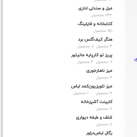
مبل و صندلی اداری
243 محصول
کتابخانه و فایلینگ
151 محصول
هنگر کیف
گلس برد
4 محصول
8 محصول
پریز تو کار
پایه مانیتور
ی
7 محصول
4 محصول
میز ناهارخوری
4 محصول
میز تلویزیون
کمد لباس
3 محصول
1 محصول
کابینت آشپزخانه
7 محصول
شلف و طبقه دیواری
8 محصول
رگال لباس
دراور