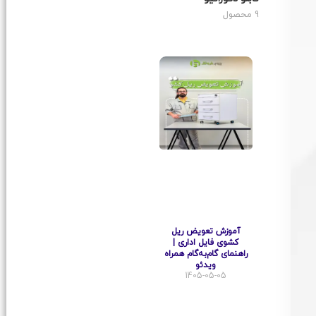
9 محصول
آموزش تعویض ریل
کشوی فایل اداری |
راهنمای گام‌به‌گام همراه
ویدئو
1405-05-05