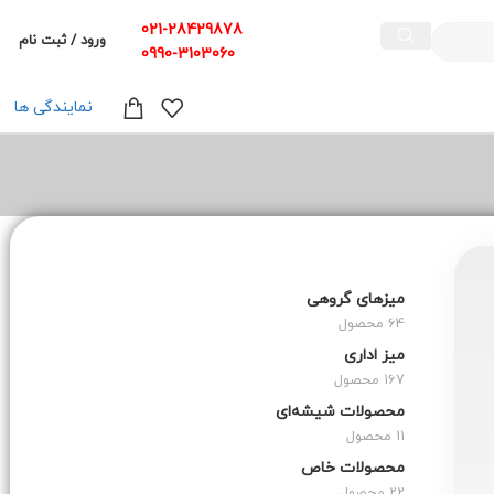
021-28429878
ورود / ثبت نام
0990-3103060
نمایندگی ها
میزهای گروهی
64 محصول
میز اداری
167 محصول
محصولات شیشه‌ای
11 محصول
محصولات خاص
22 محصول