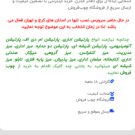
انتخابی ایده‌آل برای دفاتر مدرن. خرید اینترنتی با تضمین کیفیت و
ارسال سریع از فروشگاه چوب‌فروش.
در حال حاضر سرویس نصب تنها در استان های کرج و تهران فعال می
باشد. لذا در زمان انتخاب به این موضوع توجه نمایید.
چنانچه نیازمند انواع
پارتیشن اداری
،
پارتیشن ام دی اف
،
پارتیشن
آلومینیومی
،
پارتیشن شیشه ای
،
پارتیشن دو جداره
،
میز اداری
،
میز
مدیریت
،
میز کنفرانس
،
میز گروهی
،
میزکار
،
صندلی
اداری
،
کتابخانه
،
مبلمان اداری
،
میز پذیرش
،
میز پایه فلزی
،
تابلو
،
میز
شیشه ای
میتوانید به راحتی چند کلیک اقدام به خرید از
چوب
فروش
نمایید.
گارانتی 18 ماهه
ضمانت کیفیت
فروشگاه چوب فروش
ارسال بموقع و سریع