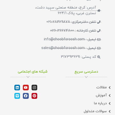
آدرس: کرج، منطقه صنعتی سپید دشت،
نسترن غربی، پلاک 624/1
تلفن دفترمرکزی: 28429878-021
تلفن کارخانه : 36674800-026
ایمیل : info@choobforoosh.com
ایمیل : sales@choobforoosh.com
کد پستی: 3173936691
دسترسی سریع
شبکه های اجتماعی
مقالات
آموزش
درباره ما
سوالات متداول