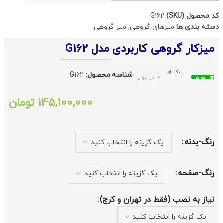
کد محصول (SKU)
G162
دسته بندی ها
میزهای گروهی
,
میز گروهی
میزکار گروهی کاربردی مدل G162
از یک رای
شناسه محصول:
G162
5.00
2 دیدگاه
145,100,000
تومان
رنگ-بدنه
رنگ-صفحه
نیاز به نصب (فقط در تهران و کرج)