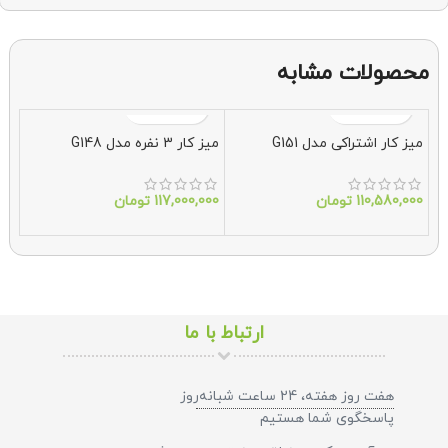
محصولات مشابه
میز کار اشتراکی مدل G151
میز کار 3 نفره مدل G148
میز
44
110,580,000
تومان
117,000,000
تومان
000
ارتباط با ما
هفت روز هفته، 24 ساعت شبانه‌روز
پاسخگوی شما هستیم​