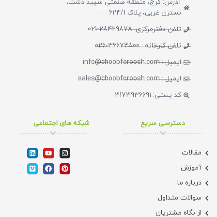
آدرس: کرج، منطقه صنعتی سپید دشت،
نسترن غربی، پلاک 624/1
تلفن دفترمرکزی: 28429878-021
تلفن کارخانه : 36674800-026
ایمیل : info@choobforoosh.com
ایمیل : sales@choobforoosh.com
کد پستی: 3173936691
دسترسی سریع
شبکه های اجتماعی
مقالات
آموزش
درباره ما
سوالات متداول
از نگاه مشتریان