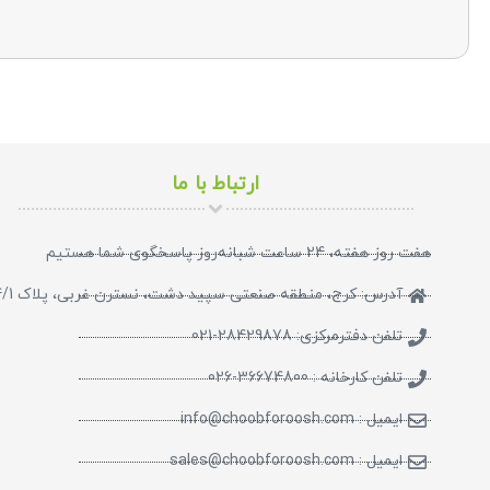
ارتباط با ما
هفت روز هفته، 24 ساعت شبانه‌روز پاسخگوی شما هستیم​
آدرس: کرج، منطقه صنعتی سپید دشت، نسترن غربی، پلاک 624/1
تلفن دفترمرکزی: 28429878-021
تلفن کارخانه : 36674800-026
ایمیل : info@choobforoosh.com
ایمیل : sales@choobforoosh.com