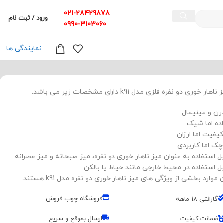
021-28429878
ورود / ثبت نام
0990-3103060
نمایندگی ها
ناهار خوری دو نفره فلزی مدل k91 دارای مشخصات زیر می باشد.
رن و مینیمال
ده اما شیک
کیفیت اما ارزان
ک اما کاربردی
ل استفاده به عنوان میز ناهار خوری دو نفره، میز صبحانه و میز عصرانه
ل استفاده در محیط خارجی مانند حیاط یا بالکن
 موارد بخشی از ویژگی های میز ناهار خوری دو نفره مدل k91 هستند.
فروشگاه چوب فروش
گارانتی 18 ماهه
ارسال بموقع و سریع
ضمانت کیفیت