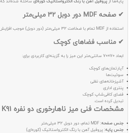
پایه‌ها از
پروفیل آهن با رنگ الکترواستاتیک کوره‌ای
ساخته شده‌اند که 
✔ صفحه MDF دور دوبل 32 میلی‌متر
استفاده از MDF تمام با ضخامت 32 میلی‌متر (دور دوبل) موجب افزایش مقاومت صفحه در برابر فشار و خمش می‌شود و حس کیفیت بالاتری نسبت به صفحات نازک‌تر ایجاد می‌کند.
✔ مناسب فضاهای کوچک
ابعاد 70×70 سانتی‌متر این میز را به گزینه‌ای کاربردی برای:
آپارتمان‌های کوچک
سوئیت‌ها
آشپزخانه‌های نقلی
پنتری اداری
فضای کافی‌شاپ کوچک
تبدیل کرده است.
مشخصات فنی میز ناهارخوری دو نفره K91
جنس صفحه:
MDF تمام، دور دوبل 32 میلی‌متر
جنس پایه:
پروفیل آهن با رنگ الکترواستاتیک (کوره‌ای)