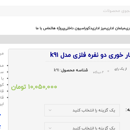
ری
مبلمان اداری
میز اداری
دکوراسیون داخلی
پروژه ها
تماس با ما
زی مدل k91
ر خوری دو نفره فلزی مدل k91
میز 
مد
از یک رای
شناسه محصول:
k91
سا
2 دیدگاه
با 
کوچ
10,050,000
تومان
قاب
قاب
این
ه