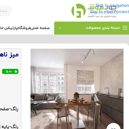
Skip to navigation
Skip to main content
دسته بندی محصولات
صفحه اصلی
فروشگاه
پارتیشن ادا
خانه
/
دیگر محصولات
/
محصولات خانگی
/
میز ناهار خوری دو نفره فل
میز ناها
5.00
رنگ-صفح
رنگ-پایه