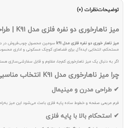
توضیحات
نظرات (0)
میز ناهارخوری دو نفره فلزی مدل K91 | طراحی مدرن با قابلیت سفارشی‌سازی
میز ناهار خوری دو نفره فلزی مدل k91
سومین محصول چوب‌فروش در دسته
مستحکم، انتخابی ایده‌آل برای فضاهای کوچک مسکونی و اداری محسوب
اگر به دنبال یک میز ناهارخوری کم‌جا، مقاوم و قابل سفارشی‌سازی هستید، مدل K91 ترکیبی متعادل از زیبایی بصری و استحکام سازه‌ای 
چرا میز ناهارخوری مدل K91 انتخاب مناسبی است؟
✔ طراحی مدرن و مینیمال
فرم مربعی صفحه و خطوط ساده پایه فلزی باعث می‌شود این میز به‌راح
✔ استحکام بالا با پایه فلزی