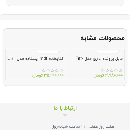
محصولات مشابه
فایل پرونده اداری مدل F126
کتابخانه mdf ایستاده مدل L960
فایل پ
19,980,000
تومان
35,200,000
تومان
000
ارتباط با ما
هفت روز هفته، 24 ساعت شبانه‌روز