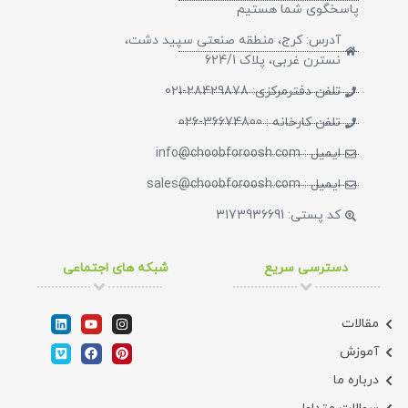
پاسخگوی شما هستیم​
آدرس: کرج، منطقه صنعتی سپید دشت،
نسترن غربی، پلاک 624/1
تلفن دفترمرکزی: 28429878-021
تلفن کارخانه : 36674800-026
ایمیل : info@choobforoosh.com
ایمیل : sales@choobforoosh.com
کد پستی: 3173936691
دسترسی سریع
شبکه های اجتماعی
مقالات
آموزش
درباره ما